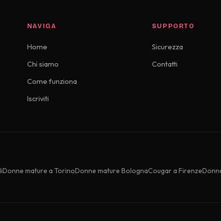
NAVIGA
SUPPORTO
Home
Sicurezza
Chi siamo
Contatti
Come funziona
Iscriviti
i
Donne mature a Torino
Donne mature Bologna
Cougar a Firenze
Donne