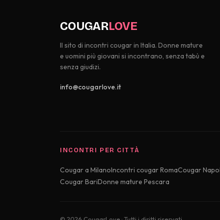
COUGAR
LOVE
Il sito di incontri cougar in Italia. Donne mature
e uomini più giovani si incontrano, senza tabù e
senza giudizi.
info@cougarlove.it
INCONTRI PER CITTÀ
Cougar a Milano
Incontri cougar Roma
Cougar Napol
Cougar Bari
Donne mature Pescara
© 2026 CougarLove · Tutti i diritti riservati