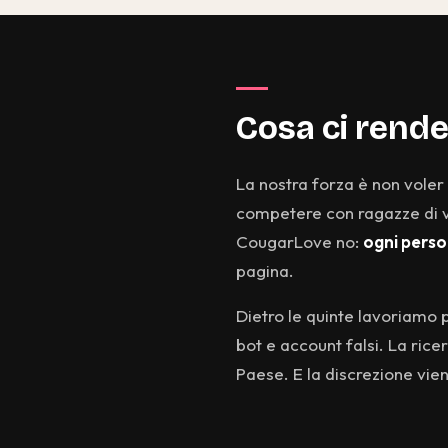
Cosa ci rende
La nostra forza è non voler
competere con ragazze di v
CougarLove no:
ogni person
pagina.
Dietro le quinte lavoriamo p
bot e account falsi. La rice
Paese. E la discrezione vie