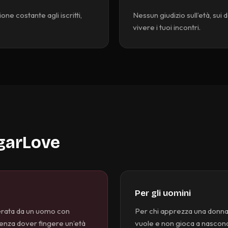
ne costante agli iscritti,
Nessun giudizio sull’età, sui 
vivere i tuoi incontri.
ugarLove
Per gli uomini
derata da un uomo con
Per chi apprezza una donna 
 senza dover fingere un’età
vuole e non gioca a nascondi