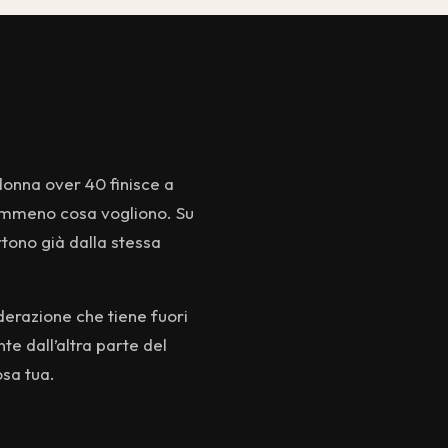
donna over 40 finisce a
nemmeno cosa vogliono. Su
artono già dalla stessa
oderazione che tiene fuori
te dall’altra parte del
osa tua.