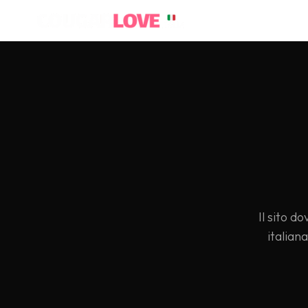
Vai
al
contenuto
Il sito 
italian