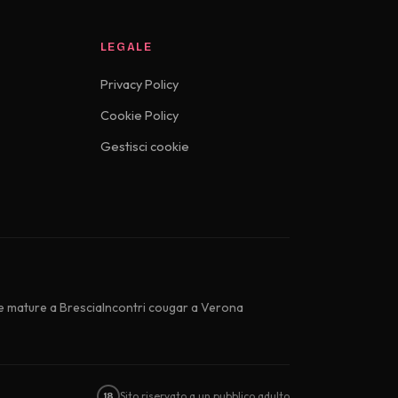
LEGALE
Privacy Policy
Cookie Policy
Gestisci cookie
 mature a Brescia
Incontri cougar a Verona
Sito riservato a un pubblico adulto
18