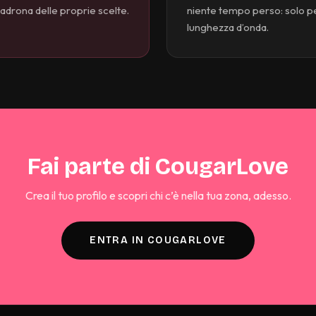
padrona delle proprie scelte.
niente tempo perso: solo pe
lunghezza d’onda.
Fai parte di CougarLove
Crea il tuo profilo e scopri chi c’è nella tua zona, adesso.
ENTRA IN COUGARLOVE