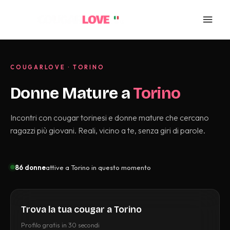
Vai
Men
al
contenuto
princ
COUGARLOVE · TORINO
Donne Mature a
Torino
Incontri con cougar torinesi e donne mature che cercano
ragazzi più giovani. Reali, vicino a te, senza giri di parole.
86
donne
attive a Torino in questo momento
Trova la tua cougar a Torino
Profilo gratis in 30 secondi