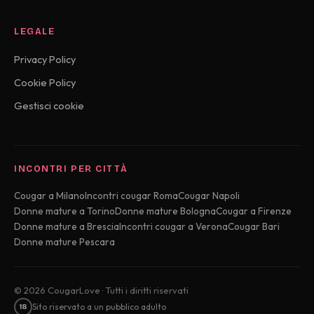
LEGALE
Privacy Policy
Cookie Policy
Gestisci cookie
INCONTRI PER CITTÀ
Cougar a Milano
Incontri cougar Roma
Cougar Napoli
Donne mature a Torino
Donne mature Bologna
Cougar a Firenze
Donne mature a Brescia
Incontri cougar a Verona
Cougar Bari
Donne mature Pescara
© 2026 CougarLove · Tutti i diritti riservati
Sito riservato a un pubblico adulto
18