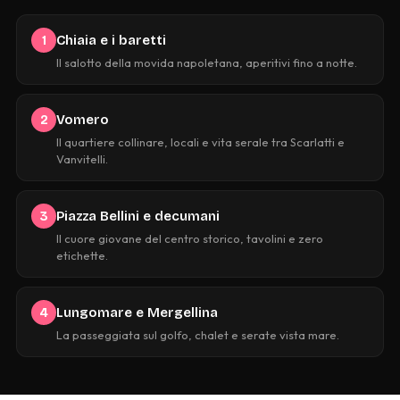
Chiaia e i baretti
1
Il salotto della movida napoletana, aperitivi fino a notte.
Vomero
2
Il quartiere collinare, locali e vita serale tra Scarlatti e
Vanvitelli.
Piazza Bellini e decumani
3
Il cuore giovane del centro storico, tavolini e zero
etichette.
Lungomare e Mergellina
4
La passeggiata sul golfo, chalet e serate vista mare.