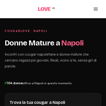
Vai
Men
al
contenuto
princ
COUGARLOVE · NAPOLI
Donne Mature a
Napoli
Incontri con cougar napoletane e donne mature che
cercano ragazzi più giovani. Reali, vicino a te, senza giri di
parole.
104
donne
attive a Napoli in questo momento
Trova la tua cougar a Napoli