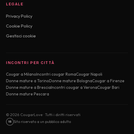
LEGALE
Privacy Policy
Cookie Policy
Gestisci cookie
INCONTRI PER CITTÀ
Cougar a Milano
Incontri cougar Roma
Cougar Napoli
Donne mature a Torino
Donne mature Bologna
Cougar a Firenze
Donne mature a Brescia
Incontri cougar a Verona
Cougar Bari
Donne mature Pescara
© 2026 CougarLove · Tutti i diritti riservati
Sito riservato a un pubblico adulto
18